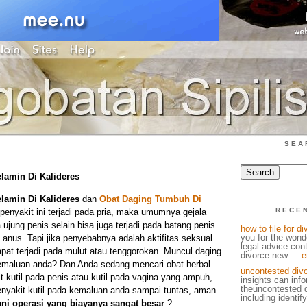
SEA
elamin Di Kalideres
elamin Di Kalideres
dan
Obat Daging Tumbuh Di
RECE
penyakit ini terjadi pada pria, maka umumnya gejala
 ujung penis selain bisa juga terjadi pada batang penis
how to file for d
you for the wond
anus. Tapi jika penyebabnya adalah aktifitas seksual
legal advice cont
apat terjadi pada mulut atau tenggorokan. Muncul daging
divorce new ...
e
 kemaluan anda? Dan Anda sedang mencari obat herbal
uncontested div
 kutil pada penis atau kutil pada vagina yang ampuh,
insights can inf
theuncontested d
yakit kutil pada kemaluan anda sampai tuntas, aman
including identify
ni operasi yang biayanya sangat besar
?