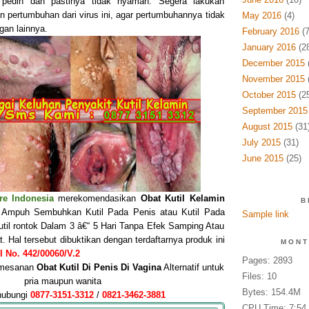
n, pedih dan pastinya tidak nyaman. Segera lakukan
n pertumbuhan dari virus ini, agar pertumbuhannya tidak
May 2016
(4)
an lainnya.
February 2016
(7
January 2016
(2
December 2015
November 2015
October 2015
(2
September 2015
August 2015
(31
July 2015
(31)
June 2015
(25)
re Indonesia
merekomendasikan
Obat Kutil Kelamin
B
mpuh Sembuhkan Kutil Pada Penis atau Kutil Pada
Sample link
util rontok Dalam 3 â€“ 5 Hari Tanpa Efek Samping Atau
 Hal tersebut dibuktikan dengan terdaftarnya produk ini
MONT
 No. 442/00060/V.2
Pages: 2893
pemesanan
Obat Kutil Di Penis
Di Vagin
a
Alternatif untuk
Files: 10
pria maupun wanita
Bytes: 154.4M
hubungi
0877-3151-3312
/
0821-3462-3881
CPU Time: 7:54