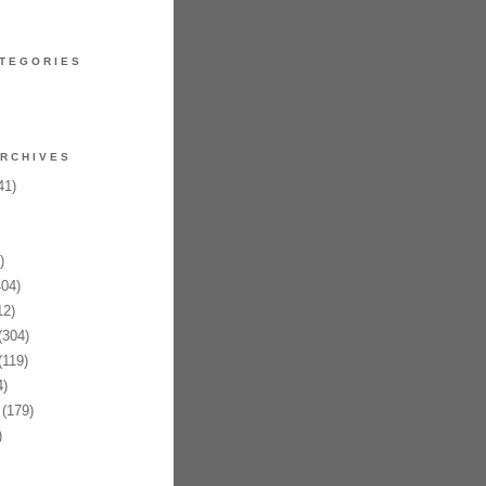
TEGORIES
RCHIVES
41)
)
04)
12)
(304)
119)
)
(179)
)