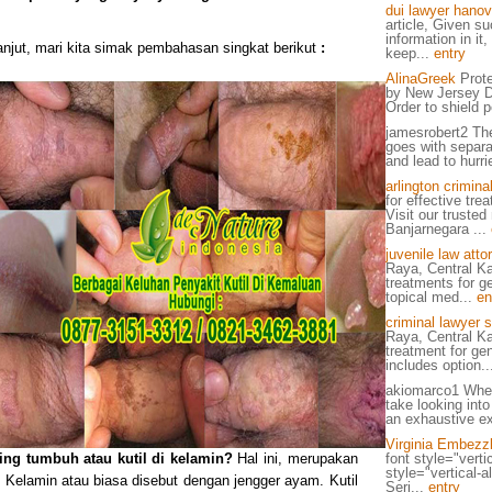
dui lawyer hanov
article, Given s
information in it,
anjut,
mari kita simak pembahasan singkat berikut
:
keep...
entry
AlinaGreek
Prote
by New Jersey Di
Order to shield p
jamesrobert2 The
goes with separa
and lead to hurr
arlington crimina
for effective tre
Visit our trusted
Banjarnegara ...
juvenile law atto
Raya, Central Ka
treatments for ge
topical med...
en
criminal lawyer s
Raya, Central Ka
treatment for gen
includes option..
akiomarco1 When
take looking into
an exhaustive ex
Virginia Embezz
ng tumbuh atau kutil di kelamin?
Hal ini, merupakan
font style="vertic
style="vertical-al
util Kelamin atau biasa disebut dengan jengger ayam. Kutil
Seri...
entry