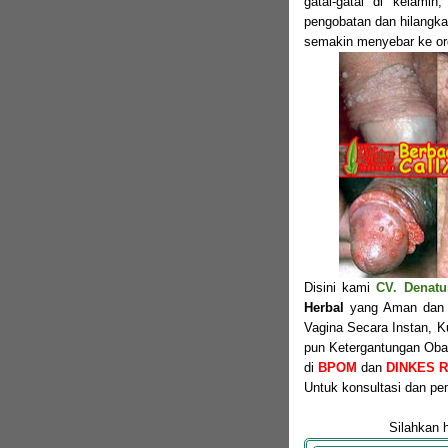
gatal-gatal di kelami
pengobatan dan hilangka
semakin menyebar ke org
Disini kami
CV. Denatu
Herbal
yang Aman dan A
Vagina Secara Instan, K
pun Ketergantungan Obat.
di
BPOM
dan
DINKES RI
Untuk konsultasi dan 
Silahkan 