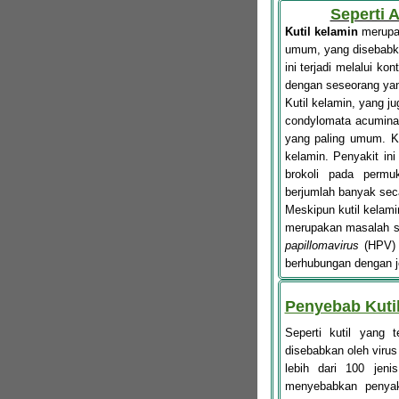
Seperti 
Kutil kelamin
merupak
umum, yang disebabk
ini terjadi melalui kon
dengan seseorang yang 
Kutil kelamin, yang j
condylomata acuminat
yang paling umum. Ku
kelamin. Penyakit ini 
brokoli pada permu
berjumlah banyak sec
Meskipun kutil kelamin
merupakan masalah s
papillomavirus
(HPV) d
berhubungan dengan je
Penyebab Kuti
Seperti kutil yang 
disebabkan oleh viru
lebih dari 100 jen
menyebabkan penyaki