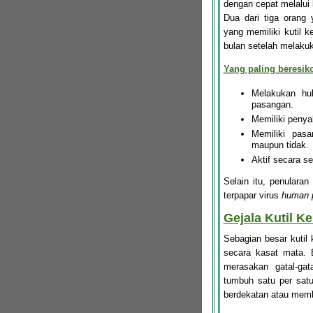
dengan cepat melalui 
Dua dari tiga orang
yang memiliki kutil k
bulan setelah melakuk
Yang paling beresiko
Melakukan hu
pasangan.
Memiliki penyak
Memiliki pasa
maupun tidak.
Aktif secara s
Selain itu, penularan
terpapar virus
human p
Gejala Kutil K
Sebagian besar kutil k
secara kasat mata. 
merasakan gatal-gat
tumbuh satu per satu
berdekatan atau memb