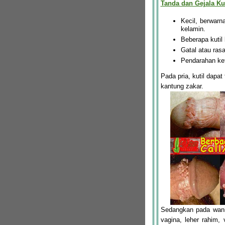
Tanda dan Gejala Kut
Kecil, berwar
kelamin.
Beberapa kutil
Gatal atau ras
Pendarahan ket
Pada pria, kutil dapat
kantung zakar.
Sedangkan pada wanit
vagina, leher rahim, 