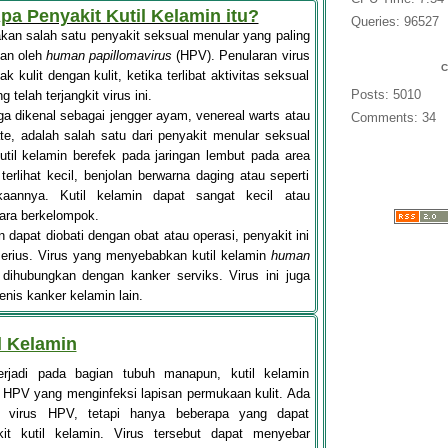
Apa Penyakit Kutil Kelamin itu?
Queries: 96527
an salah satu penyakit seksual menular yang paling
an oleh
human papillomavirus
(HPV). Penularan virus
tak kulit dengan kulit, ketika terlibat aktivitas seksual
Posts: 5010
telah terjangkit virus ini.
uga dikenal sebagai jengger ayam, venereal warts atau
Comments: 34
e, adalah salah satu dari penyakit menular seksual
til kelamin berefek pada jaringan lembut pada area
terlihat kecil, benjolan berwarna daging atau seperti
kaannya. Kutil kelamin dapat sangat kecil atau
ara berkelompok.
 dapat diobati dengan obat atau operasi, penyakit ini
erius. Virus yang menyebabkan kutil kelamin
human
ihubungkan dengan kanker serviks. Virus ini juga
nis kanker kelamin lain.
l Kelamin
terjadi pada bagian tubuh manapun, kutil kelamin
s HPV yang menginfeksi lapisan permukaan kulit. Ada
is virus HPV, tetapi hanya beberapa yang dapat
t kutil kelamin. Virus tersebut dapat menyebar