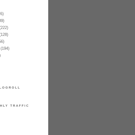
6)
89)
(222)
(128)
56)
(194)
)
LOGROLL
HLY TRAFFIC