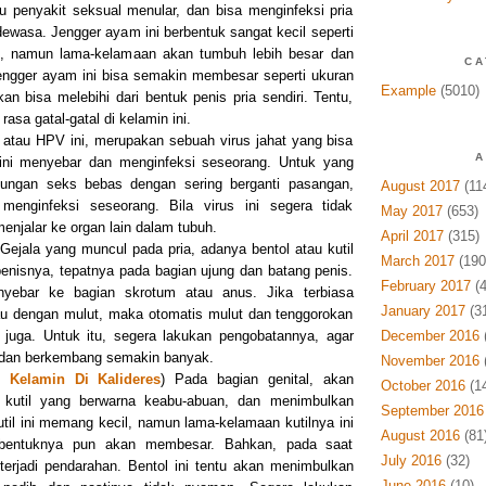
u penyakit seksual menular, dan bisa menginfeksi pria
wasa. Jengger ayam ini berbentuk sangat kecil seperti
il, namun lama-kelamaan akan tumbuh lebih besar dan
CA
engger ayam ini bisa semakin membesar seperti ukuran
Example
(5010)
an bisa melebihi dari bentuk penis pria sendiri. Tentu,
asa gatal-gatal di kelamin ini.
 atau HPV ini, merupakan sebuah virus jahat yang bisa
A
ini menyebar dan menginfeksi seseorang. Untuk yang
bungan seks bebas dengan sering berganti pasangan,
August 2017
(11
menginfeksi seseorang. Bila virus ini segera tidak
May 2017
(653)
menjalar ke organ lain dalam tubuh.
April 2017
(315)
 Gejala yang muncul pada pria, adanya bentol atau kutil
March 2017
(190
enisnya, tepatnya pada bagian ujung dan batang penis.
February 2017
(4
enyebar ke bagian skrotum atau anus. Jika terbiasa
January 2017
(3
au dengan mulut, maka otomatis mulut dan tenggorokan
a juga. Untuk itu, segera lakukan pengobatannya, agar
December 2016
r dan berkembang semakin banyak.
November 2016
(
l Kelamin Di Kalideres
) Pada bagian genital, akan
October 2016
(14
u kutil yang berwarna keabu-abuan, dan menimbulkan
September 2016
util ini memang kecil, namun lama-kelamaan kutilnya ini
August 2016
(81
bentuknya pun akan membesar. Bahkan, pada saat
July 2016
(32)
terjadi pendarahan. Bentol ini tentu akan menimbulkan
June 2016
(10)