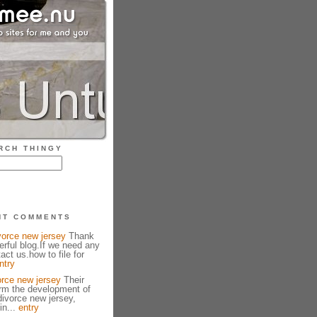
RCH THINGY
NT COMMENTS
ivorce new jersey
Thank
erful blog.If we need any
act us.how to file for
ntry
orce new jersey
Their
orm the development of
ivorce new jersey,
in...
entry