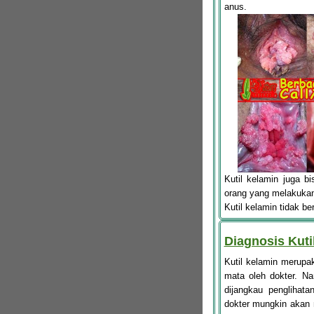
anus.
Kutil kelamin juga 
orang yang melakukan
Kutil kelamin tidak b
Diagnosis Kuti
Kutil kelamin merupa
mata oleh dokter. Na
dijangkau penglihata
dokter mungkin akan 