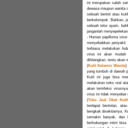
ini merupakan salah sat
dewasa maupun wanita de
sebuah bentol atau kut
berkelompok. Bahkan, j
sebuah telur ayam, bahk
janganlah menyepelekan r
- Human papilloma virus
menyebabkan penyakit 
terbiasa melakukan hu
virus ini akan mudah 
dihilangkan, tentu akan 
(
Kutil Kelamin Wanita
)
yang tumbuh di daerah p
Kutil ini juga bisa m
melakukan seks oral at
akan terinfeksi virusny
virus ini tidak menyeba
(
Toko Jual Obat Kuti
terdapat bentolan, ata
bengkak disekitarnya. K
semakin banyak, dan 
berhubungan intim bisa 