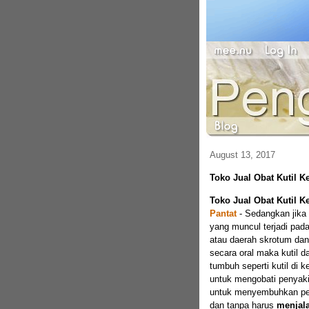
August 13, 2017
Toko Jual Obat Kutil K
Toko Jual Obat Kutil K
Pantat
-
Sedangkan jika 
yang muncul terjadi pada
atau daerah skrotum dan 
secara oral maka kutil d
tumbuh seperti kutil di
untuk mengobati penyakit
untuk menyembuhkan pen
dan tanpa harus
menjala