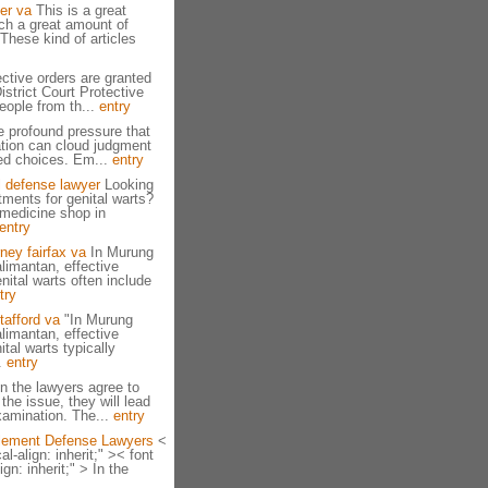
er va
This is a great
uch a great amount of
 These kind of articles
ctive orders are granted
strict Court Protective
eople from th...
entry
 profound pressure that
tion can cloud judgment
ied choices. Em...
entry
l defense lawyer
Looking
atments for genital warts?
 medicine shop in
entry
rney fairfax va
In Murung
limantan, effective
nital warts often include
try
tafford va
"In Murung
limantan, effective
ital warts typically
.
entry
 the lawyers agree to
 the issue, they will lead
amination. The...
entry
lement Defense Lawyers
<
al-align: inherit;" >< font
ign: inherit;" > In the