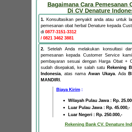
Bagaimana Cara Pemesanan O
Di CV Denature Indone
1.
Konsultasikan penyakit anda atau untuk 
pemesanan obat herbal Denature kepada Cus
di
0877-3151-3312
/ 0821 3462 3881
2.
Setelah Anda melakukan konsultasi dan
pemesanan kepada Customer Service kami,
pembayaran sesuai dengan Harga Obat + 
sudah disepakati, ke salah satu
Rekening B
Indonesia
, atas nama
Awan Ukaya
. Ada
B
MANDIRI
.
Biaya Kirim
:
Wilayah Pulau Jawa : Rp. 25.00
Luar Pulau Jawa : Rp. 45.000,-
Luar Negeri : Rp. 250.000,-
Rekening Bank CV. Denature Ind