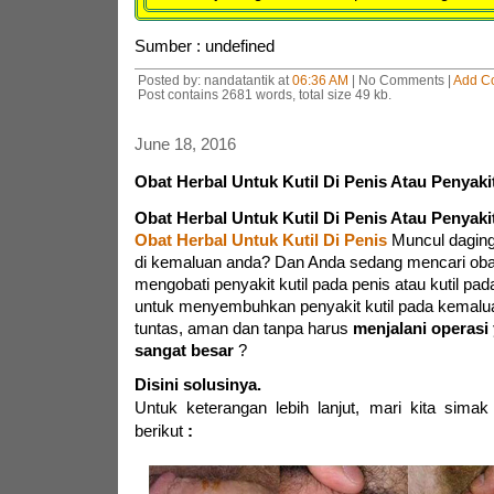
Sumber : undefined
Posted by: nandatantik at
06:36 AM
| No Comments |
Add C
Post contains 2681 words, total size 49 kb.
June 18, 2016
Obat Herbal Untuk Kutil Di Penis Atau Penyak
Obat Herbal Untuk Kutil Di Penis Atau Penyak
Obat Herbal Untuk Kutil Di Penis
Muncul daging 
di kemaluan anda? Dan Anda sedang mencari obat
mengobati penyakit kutil pada penis atau kutil pa
untuk menyembuhkan penyakit kutil pada kemalu
tuntas, aman dan tanpa harus
menjalani operasi
sangat besar
?
Disini solusinya.
Untuk keterangan lebih lanjut,
mari kita simak
berikut
: