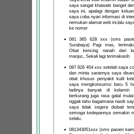
saya sangat khawatir banget de
saya ini, apalagi dengan keluar
saya coba nyari informasi di int
nemukan alamat web ini,lalu say
ke nomer
081 365 628 xxx (sms pasie
Surabaya) Pagi mas, terimak
Obat kencing nanah dari b
manjur,. Sekali lagi terimakasih
087 826 454 xxx setelah saya co
dan minta sarannya saya disa
obat khusus penyakit kutil kel
saya mengkonsumsi baru 5 har
tadinya banyak di kelamin
berkurang juga rasa gatal mulai
nggak tahu bagaimana nasib sa
saya tidak segera diobati ter
semoga kedepannya semakin m
selalu.
081343051xxx (sms pasien kami