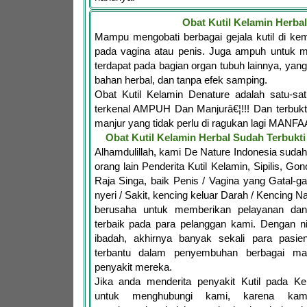
Obat Kutil Kelamin Herbal
Mampu mengobati berbagai gejala kutil di ke
pada vagina atau penis. Juga ampuh untuk me
terdapat pada bagian organ tubuh lainnya, yang
bahan herbal, dan tanpa efek samping.
Obat Kutil Kelamin Denature adalah satu-s
terkenal AMPUH Dan Manjurâ€¦!!! Dan terbukt
manjur yang tidak perlu di ragukan lagi MANFA
Obat Kutil Kelamin Herbal Sudah Terbuk
Alhamdulillah, kami De Nature Indonesia sud
orang lain Penderita Kutil Kelamin, Sipilis, Go
Raja Singa, baik Penis / Vagina yang Gatal-ga
nyeri / Sakit, kencing keluar Darah / Kencing Na
berusaha untuk memberikan pelayanan da
terbaik pada para pelanggan kami. Dengan n
ibadah, akhirnya banyak sekali para pasie
terbantu dalam penyembuhan berbagai m
penyakit mereka.
Jika anda menderita penyakit Kutil pada Ke
untuk menghubungi kami, karena kam