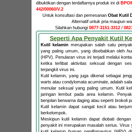
dibuktikan dengan terdaftarnya produk ini di
BPO
442/00060/V.2
Untuk konsultasi dan pemesanan
Obat Kutil 
Alternatif untuk pria maupun wa
Silahkan hubungi
0877-3151-3312
/
082
Seperti Apa Penyakit Kutil K
Kutil kelamin
merupakan salah satu penyaki
yang paling umum, yang disebabkan oleh
hu
(HPV). Penularan virus ini terjadi melalui konta
ketika terlibat aktivitas seksual dengan se
terjangkit virus ini.
Kutil kelamin, yang juga dikenal sebagai jen
warts atau condylomata acuminate, adalah salah
menular seksual yang paling umum. Kutil ke
jaringan lembut pada area kelamin. Penyakit 
benjolan berwarna daging atau seperti brokoli
Kutil kelamin dapat sangat kecil atau berju
berkelompok.
Meskipun kutil kelamin dapat diobati dengan
penyakit ini merupakan masalah serius. Viru
kutil kelamin
human papillomavirus
(HPV) di