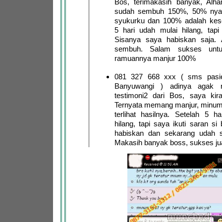
Bos, terimakasih banyak, Alha
sudah sembuh 150%, 50% nya 
syukurku dan 100% adalah ke
5 hari udah mulai hilang, tapi
Sisanya saya habiskan saja. A
sembuh. Salam sukses untu
ramuannya manjur 100%
081 327 668 xxx ( sms pasie
Banyuwangi ) adinya agak 
testimoni2 dari Bos, saya kira
Ternyata memang manjur, minum
terlihat hasilnya. Setelah 5 h
hilang, tapi saya ikuti saran si
habiskan dan sekarang udah s
Makasih banyak boss, sukses ju