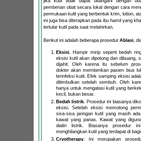
jika kutil tidak dapat ditangani dengan oba
pemberian obat secara lokal dengan cara men
permukaan kulit yang berbentuk krim, lotion, at
ini juga bisa diterapkan pada ibu hamil yang kh
tertular kutil pada saat melahirkan.
Berikut ini adalah beberapa prosedur
Ablasi
, d
Eksisi
. Hampir mirip seperti bedah rin
eksisi kutil akan dipotong dan dibuang, se
dijahit. Oleh karena itu sebelum prose
dokter akan memberikan pasien bius lo
terinfeksi kutil. Efek samping eksisi ad
ditimbulkan setelah sembuh. Oleh karen
hanya untuk mengatasi kutil yang berke
kecil, bukan besar.
Bedah listrik
. Prosedur ini biasanya di
eksisi. Setelah eksisi memotong perm
sisa-sisa jaringan kutil yang masih ad
kawat yang panas. Kawat yang digun
dialiri listrik. Biasanya prosedur i
menghilangkan kutil yang terdapat di bag
Cryotherapy
. Ini merupakan prosedu