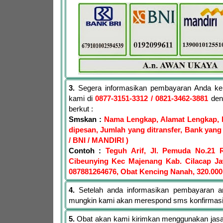
3.
Segera informasikan pembayaran Anda ke
kami di
0877-3151-3312
/ 0821-3462-3881
den
berkut :
Smskan :
Nama Lengkap, Alamat Lengkap, 
dipesan, Jumlah yang ditransfer, Bank yang 
/ BNI / MANDIRI )
Contoh :
Teguh Arif, Jl. Pemuda No.21 
Cibeunying Kec Majenang Kab. Cilacap J
087881264676, Obat Kencing Nanah, 320.000
4.
Setelah anda informasikan pembayaran a
mungkin kami akan merespond sms konfirmas
5.
Obat akan kami kirimkan menggunakan jasa 