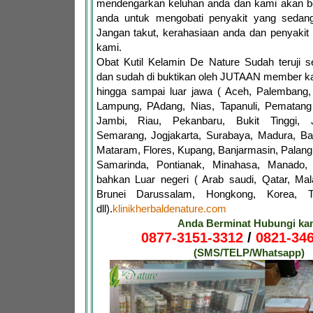
mendengarkan keluhan anda dan kami akan 
anda untuk mengobati penyakit yang sedang
Jangan takut, kerahasiaan anda dan penyakit
kami.
Obat Kutil Kelamin De Nature Sudah teruji
dan sudah di buktikan oleh JUTAAN member ka
hingga sampai luar jawa ( Aceh, Palembang,
Lampung, PAdang, Nias, Tapanuli, Pematang 
Jambi, Riau, Pekanbaru, Bukit Tinggi, 
Semarang, Jogjakarta, Surabaya, Madura, Ba
Mataram, Flores, Kupang, Banjarmasin, Palang
Samarinda, Pontianak, Minahasa, Manado,
bahkan Luar negeri ( Arab saudi, Qatar, Mala
Brunei Darussalam, Hongkong, Korea, Ta
dll).
klinikherbaldenature.com
Anda Berminat Hubungi ka
0877-3151-3312
/
0821-346
(SMS/TELP/Whatsapp)