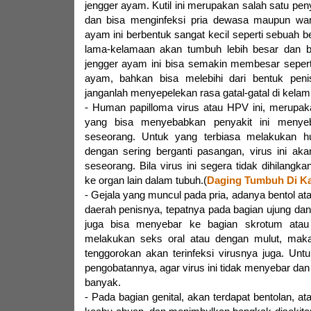
jengger ayam. Kutil ini merupakan salah satu pen
dan bisa menginfeksi pria dewasa maupun wan
ayam ini berbentuk sangat kecil seperti sebuah be
lama-kelamaan akan tumbuh lebih besar dan b
jengger ayam ini bisa semakin membesar sepert
ayam, bahkan bisa melebihi dari bentuk penis 
janganlah menyepelekan rasa gatal-gatal di kelamin
- Human papilloma virus atau HPV ini, merupak
yang bisa menyebabkan penyakit ini menye
seseorang. Untuk yang terbiasa melakukan 
dengan sering berganti pasangan, virus ini ak
seseorang. Bila virus ini segera tidak dihilangka
ke organ lain dalam tubuh.(
Daging Tumbuh Di K
- Gejala yang muncul pada pria, adanya bentol ata
daerah penisnya, tepatnya pada bagian ujung dan b
juga bisa menyebar ke bagian skrotum atau 
melakukan seks oral atau dengan mulut, maka
tenggorokan akan terinfeksi virusnya juga. Untu
pengobatannya, agar virus ini tidak menyebar d
banyak.
- Pada bagian genital, akan terdapat bentolan, at