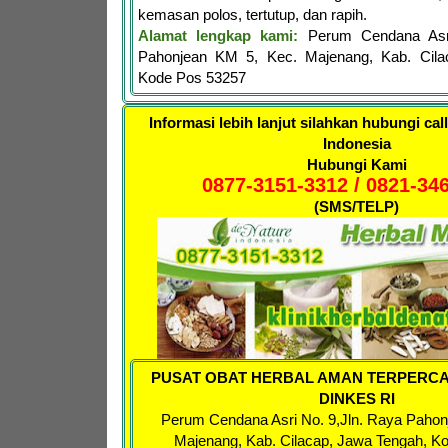
kemasan polos, tertutup, dan rapih.
Alamat lengkap kami:
Perum Cendana Asr
Pahonjean KM 5, Kec. Majenang, Kab. Cila
Kode Pos 53257
Informasi lebih lanjut silahkan hubungi cal
Indonesia
Hubungi Kami
0877-3151-3312 / 0821-34
(SMS/TELP)
PUSAT OBAT HERBAL AMAN TERPERCA
DINKES RI
Perum Cendana Asri No. 9,
Jln. Raya Pahon
Majenang, Kab. Cilacap, Jawa Tengah, K