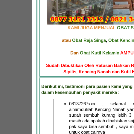
KAMI JUGA MENJUAL
OBAT SI
atau
Obat Raja Singa
,
Obat Kenci
Dan
Obat Kutil Kelamin
AMPUH
Sudah Dibuktikan Oleh Ratusan Bahkan R
Sipilis, Kencing Nanah dan Kutil 
Berikut ini, testimoni para pasien kami yang 
dalam kesembuhan penyakit mereka :
08137267xxx , selamat 
alhamdulilah Kencing Nanah ya
sudah sembuh kurang lebih 3 h
masih ada apakah dihabiskan saja
pak saya bisa sembuh , saya m
untuk obat cairnya