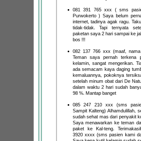
081 391 765 xxx ( sms pasie
Purwokerto ) Saya belum pernah
internet, tadinya agak ragu. Taku
tidak-tidak. Tapi ternyata sete
paketan saya 2 hari sampai ke ja
bos !!!
082 137 766 xxx (maaf, nama
Teman saya pernah terkena pe
kelamin, sangat mengerikan. Tia
ada semacam kaya daging tumb
kemaluannya, pokoknya tersiksa
setelah minum obat dari De Natu
dalam waktu 2 hari sudah bany
98 %. Mantap banget
085 247 210 xxx (sms pasie
Sampit Kalteng) Alhamdulillah, 
sudah sehat mas dari penyakit ku
Saya menawarkan ke teman da
paket ke Kal-teng. Terimaka
3920 xxxx (sms pasien kami dar
Saya kena kutil kelamin sudah s