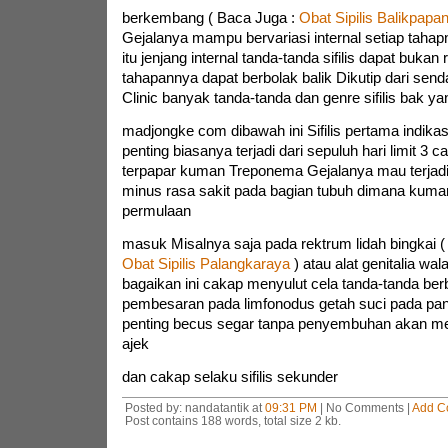
berkembang ( Baca Juga :
Obat Sipilis Balikpapa
Gejalanya mampu bervariasi internal setiap tahap
itu jenjang internal tanda-tanda sifilis dapat bukan r
tahapannya dapat berbolak balik Dikutip dari sen
Clinic banyak tanda-tanda dan genre sifilis bak ya
madjongke com dibawah ini Sifilis pertama indikasi 
penting biasanya terjadi dari sepuluh hari limit 3 c
terpapar kuman Treponema Gejalanya mau terjadi l
minus rasa sakit pada bagian tubuh dimana kuma
permulaan
masuk Misalnya saja pada rektrum lidah bingkai 
Obat Sipilis Palangkaraya
) atau alat genitalia wal
bagaikan ini cakap menyulut cela tanda-tanda ber
pembesaran pada limfonodus getah suci pada pang
penting becus segar tanpa penyembuhan akan me
ajek
dan cakap selaku sifilis sekunder
Posted by: nandatantik at
09:31 PM
| No Comments |
Add C
Post contains 188 words, total size 2 kb.