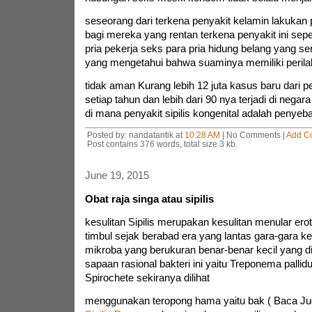
seseorang dari terkena penyakit kelamin lakukan
bagi mereka yang rentan terkena penyakit ini seper
pria pekerja seks para pria hidung belang yang seri
yang mengetahui bahwa suaminya memiliki peril
tidak aman Kurang lebih 12 juta kasus baru dari pe
setiap tahun dan lebih dari 90 nya terjadi di neg
di mana penyakit sipilis kongenital adalah penyeb
Posted by: nandatantik at
10:28 AM
| No Comments |
Add C
Post contains 376 words, total size 3 kb.
June 19, 2015
Obat raja singa atau sipilis
kesulitan Sipilis merupakan kesulitan menular er
timbul sejak berabad era yang lantas gara-gara kes
mikroba yang berukuran benar-benar kecil yang di
sapaan rasional bakteri ini yaitu Treponema pallid
Spirochete sekiranya dilihat
menggunakan teropong hama yaitu bak ( Baca Ju