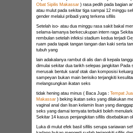
Obat Sipilis Makassar
) rasa pedih pada bagian a
atau mulut pada sekitar tiga sampai 12 minggu s
gender melalui pribadi yang terkena sifilis
Setelah iso- atau dua minggu rasa sakit bakal meng
selama-lamanya berkecukupan intern raga Sekita
rembulan setelah infeksi stadium kedua terjadi Gej
ruam pada tapak tangan tangan dan kaki serta t
tubuh yang
lain adakalanya rambut di alis dan di kepala tangga
dimulai sekitar dua tarikh selepas jangkitan Pada 
merusak bentuk saraf otak dan komposisi keluarg
sampeyan bukan main berisiko terjangkiti kesulitan
melangsungkan ikatan seks
tidak hening atau minus ( Baca Juga :
Tempat Jual
Makassar
) beking ikatan seks yang dilakukan me
vaginal anal dan lisan kelamin lisan yang diangg
seks yang damai ternyata terbukti boleh menularkan
Sekitar 14 kasus penjangkitan sifilis disebabkan o
Luka di mulut efek basil sifilis serupa sariawan se
kadang bukan mengerti sudah terjangkiti sifilis da