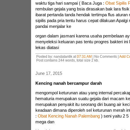
waktu tiga hari sampai ( Baca Juga :
Obat Sipilis 
rembulan gejala yang bsia dirasakan bak lara fisi
ibarat pertanda tanda hendak tertimpa flus atura
sipilis pada pria tentu harus cepat dilakuan Apalgi 
pandai menjalar ke
organ dalam jasmani karena usaha pembelaan ay
menyeleksi keluaran pas tentu progres bakteri in
lekas diatasi
Posted by: nandatantik at
07:31 AM
| No Comments |
Add C
Post contains 244 words, total size 2 kb.
June 17, 2015
Kencing nanah bercampur darah
mengompol keturunan atau yang internal percaka
hematuria merupakan suatu gejala dari macam ke
merupakan penyakit itu seorang diri buang air keci
keadaan dimana diperoleh sel keturunan merah int
:
Obat Kencing Nanah Palembang
) seni yaitu 2 5
mega dan