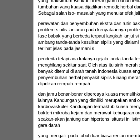
yang maksimum Berikut ini terangkum bahan tent
tumbuhan yang kuasa dijadikan remedi; herbal dari 
Sebagai salah iso- masalah yang menular efek jal
perawatan dan penyembuhan ekstra dan rutin bak
problem sipilis lantaran pada kenyataannya prob
fase babak yang berbeda terpaut langkah lanjut s
ambang tanda-tanda kesulitan sipilis yang dialam
terlihat jelas pada jasmani si
penderita tetapi ada kalanya gejala tanda-tanda te
menghilang sekitar saat Oleh atas itu sirih merah 
banyak ditemui di arah tanah Indonesia kuasa en
penyembuhan herbal penyakit sipilis kinang mera
dijadikan rempah-rempah
dan jamu benar-benar dipercaya kuasa memulihka
lainnya Kandungan yang dimiliki merupakan anti 
kardiovaskuler Kandungan termaktub kuasa men
bakteri mikroba kejam dan merawat kebugaran o
seakan-akan jantung dan hipertensi situasi ini ist
gara darah
yang mengalir pada tubuh luar biasa rentan memb