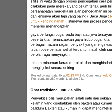
sifilis ini yaitu dengan proses pencegahan cara p
dilakukan pada mereka yang belum terlalu jauh hil
persahabatan merdeka ini jalan pencegahan ini 
dan jenisnya akan tapi yang paling ( Baca Juga :
N
untuk kencing nanah
) istimewa dari proses penceg
menerus menancapkan
gaya berfungsi bugar pada bayi atau jiwa tersayang
beserta kita menancapkan gaya hidup bugar kita 
berbagai macam ragam penyakit yang menginvasi 
tiruan pose berjalan sehat tercantum ialah oleh 
berolahraga menyingkiri
minum minuman keras merokok dan menghindari
menginjeksi secara seiring
Posted by: nandatantik at
02:23 PM
| No Comments |
Add C
Post contains 282 words, total size 2 kb.
Obat tradisional untuk sipilis
Penyakit sipilis merupakan salah satu dari sekian
kelamin yang disebabkan oleh bakteri atau kum
pallidum Bakteri atau kuman ini dapat menginfeks