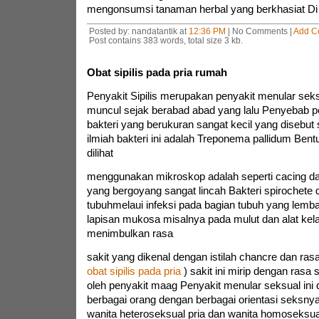
mengonsumsi tanaman herbal yang berkhasiat Di s
Posted by: nandatantik at
12:36 PM
| No Comments |
Add C
Post contains 383 words, total size 3 kb.
Obat sipilis pada pria rumah
Penyakit Sipilis merupakan penyakit menular se
muncul sejak berabad abad yang lalu Penyebab pen
bakteri yang berukuran sangat kecil yang disebut
ilmiah bakteri ini adalah Treponema pallidum Bentuk
dilihat
menggunakan mikroskop adalah seperti cacing da
yang bergoyang sangat lincah Bakteri spirochete
tubuhmelaui infeksi pada bagian tubuh yang lemb
lapisan mukosa misalnya pada mulut dan alat kela
menimbulkan rasa
sakit yang dikenal dengan istilah chancre dan ras
obat sipilis pada pria
) sakit ini mirip dengan rasa 
oleh penyakit maag Penyakit menular seksual ini 
berbagai orang dengan berbagai orientasi seksny
wanita heteroseksual pria dan wanita homoseksua