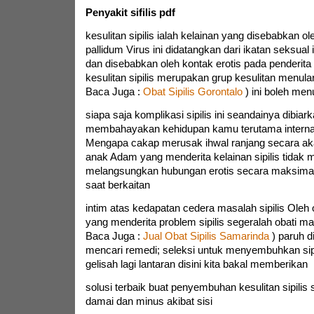
Penyakit sifilis pdf
kesulitan sipilis ialah kelainan yang disebabkan o
pallidum Virus ini didatangkan dari ikatan seksual
dan disebabkan oleh kontak erotis pada penderita k
kesulitan sipilis merupakan grup kesulitan menular
Baca Juga :
Obat Sipilis Gorontalo
) ini boleh men
siapa saja komplikasi sipilis ini seandainya dibia
membahayakan kehidupan kamu terutama internal
Mengapa cakap merusak ihwal ranjang secara akal
anak Adam yang menderita kelainan sipilis tidak
melangsungkan hubungan erotis secara maksimal
saat berkaitan
intim atas kedapatan cedera masalah sipilis Oleh 
yang menderita problem sipilis segeralah obati mas
Baca Juga :
Jual Obat Sipilis Samarinda
) paruh d
mencari remedi; seleksi untuk menyembuhkan sipil
gelisah lagi lantaran disini kita bakal memberikan
solusi terbaik buat penyembuhan kesulitan sipilis
damai dan minus akibat sisi