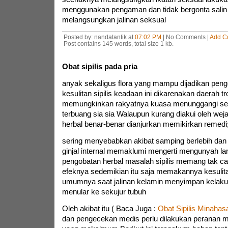
menggunakan pengaman dan tidak bergonta salin
melangsungkan jalinan seksual
Posted by: nandatantik at
07:02 PM
| No Comments |
Add C
Post contains 145 words, total size 1 kb.
Obat sipilis pada pria
anyak sekaligus flora yang mampu dijadikan peng
kesulitan sipilis keadaan ini dikarenakan daerah tr
memungkinkan rakyatnya kuasa menunggangi s
terbuang sia sia Walaupun kurang diakui oleh weja
herbal benar-benar dianjurkan memikirkan remedi
sering menyebabkan akibat samping berlebih da
ginjal internal memaklumi mengerti mengunyah lar
pengobatan herbal masalah sipilis memang tak c
efeknya sedemikian itu saja memakannya kesulita
umumnya saat jalinan kelamin menyimpan kelak
menular ke sekujur tubuh
Oleh akibat itu ( Baca Juga :
Obat Sipilis Minahas
dan pengecekan medis perlu dilakukan peranan m