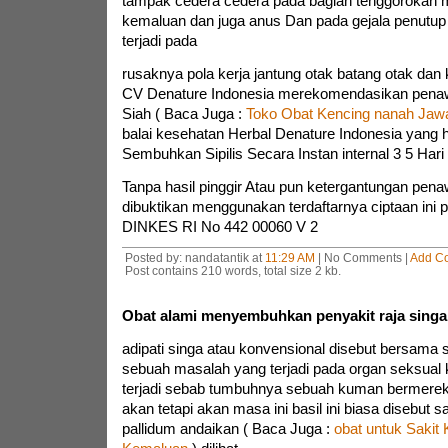
tampak cedera cedera pada bagian tenggorokan m
kemaluan dan juga anus Dan pada gejala penutup
terjadi pada
rusaknya pola kerja jantung otak batang otak dan 
CV Denature Indonesia merekomendasikan penawa
Siah ( Baca Juga :
Toko Obat Kencing nanah Jaw
balai kesehatan Herbal Denature Indonesia yang 
Sembuhkan Sipilis Secara Instan internal 3 5 Hari
Tanpa hasil pinggir Atau pun ketergantungan pena
dibuktikan menggunakan terdaftarnya ciptaan in
DINKES RI No 442 00060 V 2
Posted by: nandatantik at
11:29 AM
| No Comments |
Add C
Post contains 210 words, total size 2 kb.
Obat alami menyembuhkan penyakit raja singa
adipati singa atau konvensional disebut bersama s
sebuah masalah yang terjadi pada organ seksual k
terjadi sebab tumbuhnya sebuah kuman bermerek 
akan tetapi akan masa ini basil ini biasa disebut 
pallidum andaikan ( Baca Juga :
obat untuk Sakit