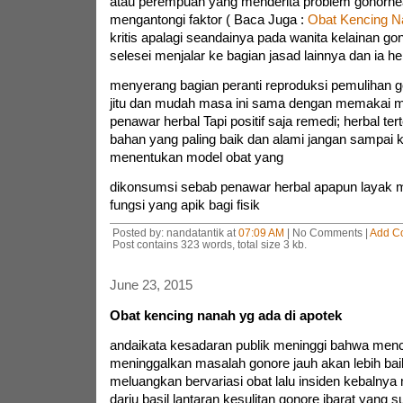
atau perempuan yang menderita problem gonorhe
mengantongi faktor ( Baca Juga :
Obat Kencing N
kritis apalagi seandainya pada wanita kelainan go
selesei menjalar ke bagian jasad lainnya dan ia h
menyerang bagian peranti reproduksi pemulihan g
jitu dan mudah masa ini sama dengan memakai
penawar herbal Tapi positif saja remedi; herbal tert
bahan yang paling baik dan alami jangan sampai 
menentukan model obat yang
dikonsumsi sebab penawar herbal apapun layak 
fungsi yang apik bagi fisik
Posted by: nandatantik at
07:09 AM
| No Comments |
Add C
Post contains 323 words, total size 3 kb.
June 23, 2015
Obat kencing nanah yg ada di apotek
andaikata kesadaran publik meninggi bahwa men
meninggalkan masalah gonore jauh akan lebih bai
meluangkan bervariasi obat lalu insiden kebalnya m
dariu basil lantaran kesulitan gonore ibarat yang