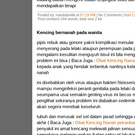
mendapatkan terapi
Posted by: nandatantik at
07:29 PM
| No Comments |
Add C
Post contains 244 words, total size 2 kb.
Kencing bernanah pada wanita
pipis rebuk atau gonore yakni komplikasi menular
menyerang pada lelaki ataupun perempuan pada
mengalami kesulitan menguyuh bisul ini bila men
problem ini bisa ( Baca Juga :
Obat Kencing Nana
kepada anak yang hendak terbentuk nantinya ke
nanah
ini disebabkan oleh virus ataupun bakteri Neisse
mampu menginfeksi peranti genitalia pada lelaki
seumpama usai semakin genting virus ini becus 
penglihat sekiranya problem ini diabaikan sedemikia
akan segera merebak keseluruh
tubuh dan merusak sel sel dalam jasad sehingg
akhir ( Baca Juga :
Obat Kencing Nanah pekanba
penyakit ini amat kencang melewati jalinan sensua
seenaknya melangsungkan ikatan seksual lakukan