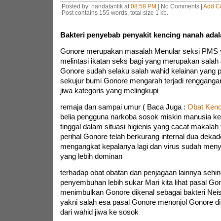
Posted by: nandatantik at
08:58 PM
| No Comments |
Add C
Post contains 155 words, total size 1 kb.
Bakteri penyebab penyakit kencing nanah adal
Gonore merupakan masalah Menular seksi PMS y
melintasi ikatan seks bagi yang merupakan salah
Gonore sudah selaku salah wahid kelainan yang p
sekujur bumi Gonore mengarah terjadi renggang
jiwa kategoris yang melingkupi
remaja dan sampai umur ( Baca Juga :
Obat Kenc
belia pengguna narkoba sosok miskin manusia k
tinggal dalam situasi higienis yang cacat makalah
perihal Gonore telah berkurang internal dua dekade
mengangkat kepalanya lagi dan virus sudah meny
yang lebih dominan
terhadap obat obatan dan penjagaan lainnya seh
penyembuhan lebih sukar Mari kita lihat pasal Go
menimbulkan Gonore dikenal sebagai bakteri Neis
yakni salah esa pasal Gonore menonjol Gonore d
dari wahid jiwa ke sosok