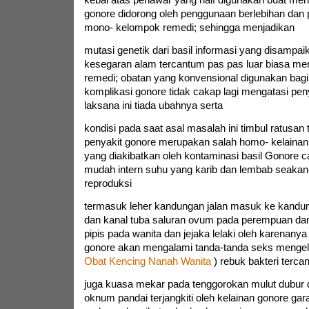
gonore didorong oleh penggunaan berlebihan dan
mono- kelompok remedi; sehingga menjadikan
mutasi genetik dari basil informasi yang disampai
kesegaran alam tercantum pas pas luar biasa me
remedi; obatan yang konvensional digunakan bag
komplikasi gonore tidak cakap lagi mengatasi peny
laksana ini tiada ubahnya serta
kondisi pada saat asal masalah ini timbul ratusan
penyakit gonore merupakan salah homo- kelainan
yang diakibatkan oleh kontaminasi basil Gonore c
mudah intern suhu yang karib dan lembab seakan
reproduksi
termasuk leher kandungan jalan masuk ke kandu
dan kanal tuba saluran ovum pada perempuan dan 
pipis pada wanita dan jejaka lelaki oleh karenanya 
gonore akan mengalami tanda-tanda seks mengel
Obat Kencing Nanah Wanita
) rebuk bakteri terca
juga kuasa mekar pada tenggorokan mulut dubur 
oknum pandai terjangkiti oleh kelainan gonore gara