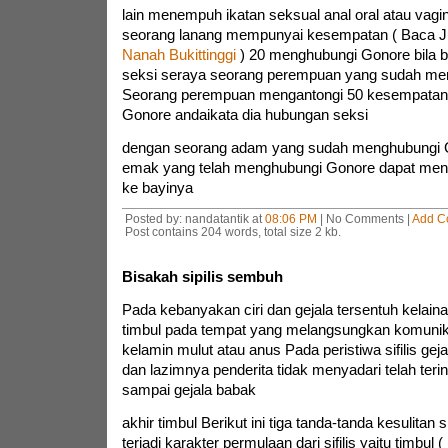
lain menempuh ikatan seksual anal oral atau vag
seorang lanang mempunyai kesempatan ( Baca J
Nanah Bukittinggi
) 20 menghubungi Gonore bila bel
seksi seraya seorang perempuan yang sudah me
Seorang perempuan mengantongi 50 kesempata
Gonore andaikata dia hubungan seksi
dengan seorang adam yang sudah menghubungi 
emak yang telah menghubungi Gonore dapat men
ke bayinya
Posted by: nandatantik at
08:06 PM
| No Comments |
Add C
Post contains 204 words, total size 2 kb.
Bisakah sipilis sembuh
Pada kebanyakan ciri dan gejala tersentuh kelain
timbul pada tempat yang melangsungkan komunika
kelamin mulut atau anus Pada peristiwa sifilis gej
dan lazimnya penderita tidak menyadari telah terinf
sampai gejala babak
akhir timbul Berikut ini tiga tanda-tanda kesulitan s
terjadi karakter permulaan dari sifilis yaitu timbul 