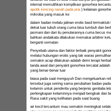
internal memulihkan komplikasi gonorhea tercant
apotik kencing nanah pada pria
) kelainan gonorhe
mikroba yang masuk ke
dalam badan melalu jalinan erotis basil termaktub 
dekat luar tubuh orang cuma bisa tumbuh dan ber
jasmani dan dari itu penularannya cuma becus mela
bahkan andaikata dilakukan memakai arbitrer ke
berganti sematan
Penyebab utama dan faktor terbaik penyakit gonor
melalui hubungan erotis yang tak waras pemuliha
semakin acap dilakukan adalah demi terapi herba
tanda awal dari penyakit gonorhea tercatat adalah 
yang benar-benar luar
biasa pada saat menguyuh Dan mengeluarkan reb
tersebut juga seiring sama perubahan badan pada
kelamin untuk penderita yang berjenis genitalia lel
perlengkapan kelaminnya menjadi bengkak dan 
Rasa sakit yang kelihatan pada saat buang
air kecil tercantum mau semakin meningkat selak