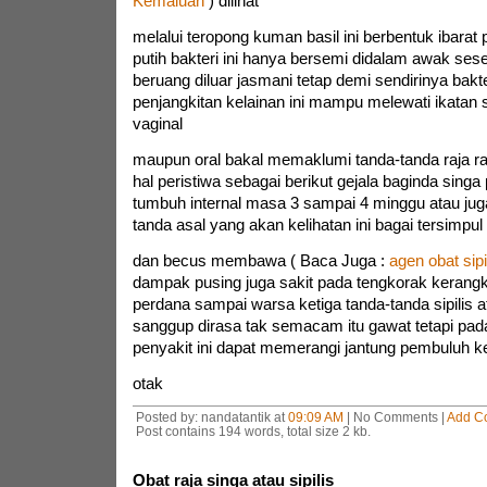
Kemaluan
) dilihat
melalui teropong kuman basil ini berbentuk ibarat 
putih bakteri ini hanya bersemi didalam awak ses
beruang diluar jasmani tetap demi sendirinya bakte
penjangkitan kelainan ini mampu melewati ikatan 
vaginal
maupun oral bakal memaklumi tanda-tanda raja raj
hal peristiwa sebagai berikut gejala baginda sing
tumbuh internal masa 3 sampai 4 minggu atau juga
tanda asal yang akan kelihatan ini bagai tersimpu
dan becus membawa ( Baca Juga :
agen obat sip
dampak pusing juga sakit pada tengkorak kerangk
perdana sampai warsa ketiga tanda-tanda sipilis at
sanggup dirasa tak semacam itu gawat tetapi pad
penyakit ini dapat memerangi jantung pembuluh k
otak
Posted by: nandatantik at
09:09 AM
| No Comments |
Add C
Post contains 194 words, total size 2 kb.
Obat raja singa atau sipilis