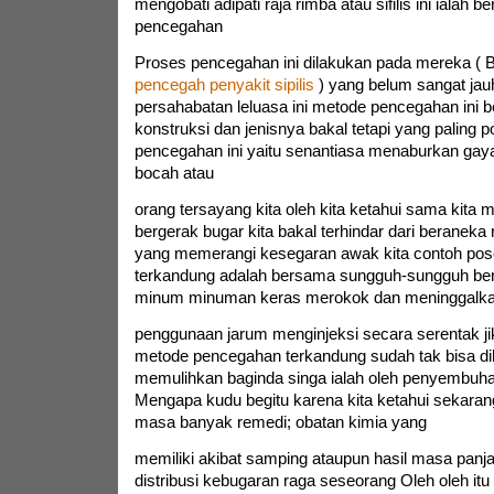
mengobati adipati raja rimba atau sifilis ini ialah
pencegahan
Proses pencegahan ini dilakukan pada mereka ( 
pencegah penyakit sipilis
) yang belum sangat jauh
persahabatan leluasa ini metode pencegahan ini
konstruksi dan jenisnya bakal tetapi yang paling p
pencegahan ini yaitu senantiasa menaburkan gay
bocah atau
orang tersayang kita oleh kita ketahui sama kit
bergerak bugar kita bakal terhindar dari beranek
yang memerangi kesegaran awak kita contoh pos
terkandung adalah bersama sungguh-sungguh ber
minum minuman keras merokok dan meninggalk
penggunaan jarum menginjeksi secara serentak j
metode pencegahan terkandung sudah tak bisa di
memulihkan baginda singa ialah oleh penyembuha
Mengapa kudu begitu karena kita ketahui sekarang 
masa banyak remedi; obatan kimia yang
memiliki akibat samping ataupun hasil masa panj
distribusi kebugaran raga seseorang Oleh oleh itu 