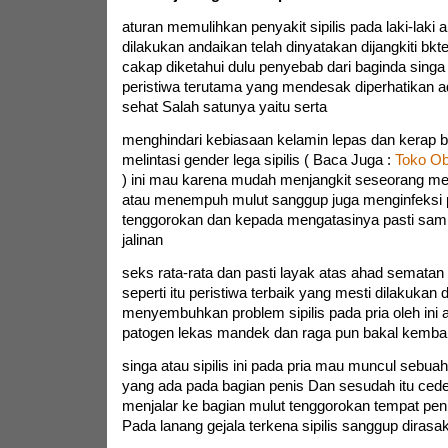
aturan memulihkan penyakit sipilis pada laki-laki 
dilakukan andaikan telah dinyatakan dijangkiti bkt
cakap diketahui dulu penyebab dari baginda singa 
peristiwa terutama yang mendesak diperhatikan a
sehat Salah satunya yaitu serta
menghindari kebiasaan kelamin lepas dan kerap b
melintasi gender lega sipilis ( Baca Juga :
Toko Ob
) ini mau karena mudah menjangkit seseorang mel
atau menempuh mulut sanggup juga menginfeksi 
tenggorokan dan kepada mengatasinya pasti sam
jalinan
seks rata-rata dan pasti layak atas ahad sematan
seperti itu peristiwa terbaik yang mesti dilakukan d
menyembuhkan problem sipilis pada pria oleh ini
patogen lekas mandek dan raga pun bakal kembali 
singa atau sipilis ini pada pria mau muncul sebua
yang ada pada bagian penis Dan sesudah itu ced
menjalar ke bagian mulut tenggorokan tempat peni
Pada lanang gejala terkena sipilis sanggup diras