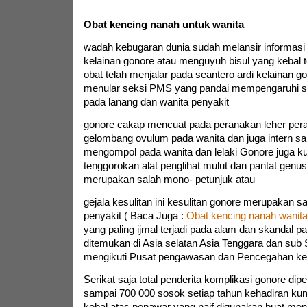
Obat kencing nanah untuk wanita
wadah kebugaran dunia sudah melansir informasi
kelainan gonore atau menguyuh bisul yang kebal t
obat telah menjalar pada seantero ardi kelainan go
menular seksi PMS yang pandai mempengaruhi sa
pada lanang dan wanita penyakit
gonore cakap mencuat pada peranakan leher per
gelombang ovulum pada wanita dan juga intern sal
mengompol pada wanita dan lelaki Gonore juga 
tenggorokan alat penglihat mulut dan pantat genu
merupakan salah mono- petunjuk atau
gejala kesulitan ini kesulitan gonore merupakan s
penyakit ( Baca Juga :
Obat kencing nanah wanit
yang paling ijmal terjadi pada alam dan skandal p
ditemukan di Asia selatan Asia Tenggara dan sub 
mengikuti Pusat pengawasan dan Pencegahan kel
Serikat saja total penderita komplikasi gonore di
sampai 700 000 sosok setiap tahun kehadiran k
kebal atas penawar yang naif digunakan buat meng