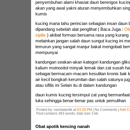
penyembuhan alami khasiat daun berengos kucing
akan yang awal yakni aturan menyembuhkan sin
kumis
kucing mana tahu perincian sebagian insan daun b
dipandang sebelah alat penglihat ( Baca Juga :
Ob
sipilis
) akibat formasi bersama rasa yang kurang
melainkan jangan salah daun sungut kucing ini me
temurun yang sangat manjur bakal mengobati berv
mempunyai
kandungan seakan-akan kategori kandungan glik
kalium moinositol minyak lemak dan zat susah ha
sebagai bermacam-macam kesulitan kronis bak 
air kecil bongkah kerumitan dan salah satunya jug
atau sifilis ini Selain itu di dalam kandungan
daun kumis kucing tersimpul zat yang bermanfa
luka sehingga benar-benar pas untuk pemulihan
Posted by: nandatantik at
03:28 PM
| No Comments |
Add C
Post contains 363 words, total size 3 kb.
Obat apotik kencing nanah