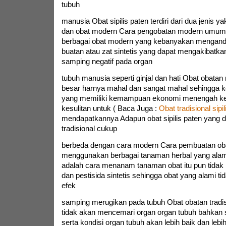
tubuh
manusia Obat sipilis paten terdiri dari dua jenis yak
dan obat modern Cara pengobatan modern umu
berbagai obat modern yang kebanyakan mengan
buatan atau zat sintetis yang dapat mengakibatka
samping negatif pada organ
tubuh manusia seperti ginjal dan hati Obat obata
besar harnya mahal dan sangat mahal sehingga 
yang memiliki kemampuan ekonomi menengah k
kesulitan untuk ( Baca Juga :
Obat tradisional sipil
mendapatkannya Adapun obat sipilis paten yang d
tradisional cukup
berbeda dengan cara modern Cara pembuatan obat
menggunakan berbagai tanaman herbal yang alami
adalah cara menanam tanaman obat itu pun tida
dan pestisida sintetis sehingga obat yang alami 
efek
samping merugikan pada tubuh Obat obatan tradisi
tidak akan mencemari organ organ tubuh bahkan s
serta kondisi organ tubuh akan lebih baik dan lebih