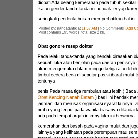
diobati Ada belang kemerahan pada tubuh sekitar 
ikatan gender tanda-tanda ini hendak lenyap kare
seringkali penderita bukan memperhatikan hal ini
Posted by: nandatantik at
11:57 AM
| No Comments |
Add C
Post contains 195 words, total size 2 kb.
Obat gonore resep dokter
Pada lelaki tanda-tanda yang hendak dirasakan bi
sebuah luka atau benjolan pada daerah penisnya g
akan mengemuka dalam minggu ketiga atau lebih s
timbul cedera beda di seputar posisi ibarat mulut 
tentunya
penis Pada masa tiga rembulan atau lebih ( Baca 
Obat Kencing Nanah Batam
) basil ini hendak men
jasmani dan merusak organisasi syaraf lainnya Da
rimba yang terjadi pada wanita biasanya ditandai
ada pada tempat organ intimny luka ini berwarna
kemerahan dan basah pada vagina mulut dan juga 
lainnya yang kelihatan pada perempuan mau sem