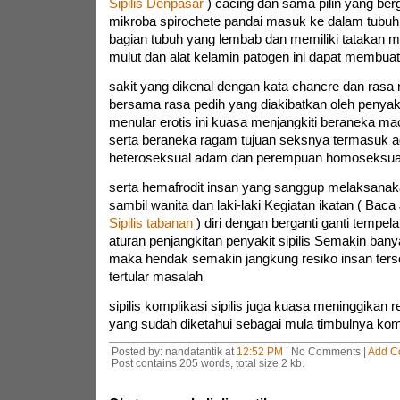
Sipilis Denpasar
) cacing dan sama pilin yang be
mikroba spirochete pandai masuk ke dalam tubuhm
bagian tubuh yang lembab dan memiliki tatakan 
mulut dan alat kelamin patogen ini dapat membuat
sakit yang dikenal dengan kata chancre dan rasa ny
bersama rasa pedih yang diakibatkan oleh penyak
menular erotis ini kuasa menjangkiti beraneka 
serta beraneka ragam tujuan seksnya termasuk 
heteroseksual adam dan perempuan homoseksua
serta hemafrodit insan yang sanggup melaksanaka
sambil wanita dan laki-laki Kegiatan ikatan ( Baca
Sipilis tabanan
) diri dengan berganti ganti tempe
aturan penjangkitan penyakit sipilis Semakin ba
maka hendak semakin jangkung resiko insan terseb
tertular masalah
sipilis komplikasi sipilis juga kuasa meninggikan
yang sudah diketahui sebagai mula timbulnya kom
Posted by: nandatantik at
12:52 PM
| No Comments |
Add C
Post contains 205 words, total size 2 kb.