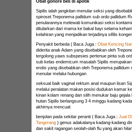
Obat gonore beli di apotik
Sipilis ialah jangkitan menular seksi yang diseba
spiroset Treponema pallidum sub ordo pallidum Ru
penularannya melewati komunikasi seksi kontamin
ditularkan dari mama ke bakal bayi selama kehami
kelahiran yang menjadikan terjadinya sifilis kongen
Penyakit berbeda ( Baca Juga :
Obat Kencing Na
diderita anak Adam yang disebabkan oleh Trepon
tergolong yaws subspesies pertenue pinta sub or
sub kelas endemicum masalah Sipilis merupakan 
erotis yang disebabkan oleh Treponema pallidum 
menular melalui hubungan
seksual baik vaginal rektum anal maupun lisan Si
melalui peralatan makan posisi dudukan kamar k
kinan kolam renang dan silih menukar baju gejala k
hutan Sipilis berlangsung 3 4 minggu kadang ka
akhirnya mencuat
benjolan pada sekitar peranti ( Baca Juga :
Jual O
Tangerang
) genus adakalanya kadang-kadang dise
dan sakit ragangan seolah-olah flu yang akan hilan