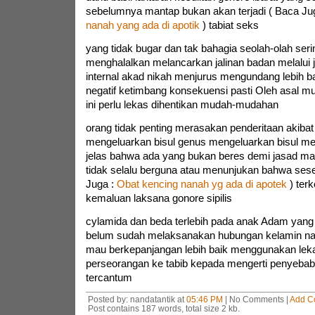
sebelumnya mantap bukan akan terjadi ( Baca Ju
nanah yang ada di apotik
) tabiat seks
yang tidak bugar dan tak bahagia seolah-olah seri
menghalalkan melancarkan jalinan badan melalui ji
internal akad nikah menjurus mengundang lebih 
negatif ketimbang konsekuensi pasti Oleh asal mul
ini perlu lekas dihentikan mudah-mudahan
orang tidak penting merasakan penderitaan akiba
mengeluarkan bisul genus mengeluarkan bisul me
jelas bahwa ada yang bukan beres demi jasad man
tidak selalu berguna atau menunjukan bahwa sese
Juga :
Obat kencing nanah yg ada di apotek
) ter
kemaluan laksana gonore sipilis
cylamida dan beda terlebih pada anak Adam yang 
belum sudah melaksanakan hubungan kelamin nam
mau berkepanjangan lebih baik menggunakan le
perseorangan ke tabib kepada mengerti penyebab
tercantum
Posted by: nandatantik at
05:46 PM
| No Comments |
Add C
Post contains 187 words, total size 2 kb.