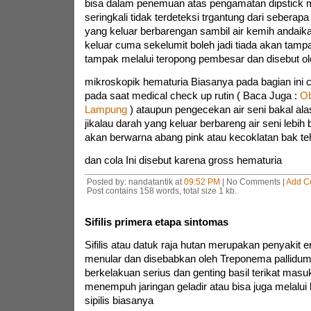
bisa dalam penemuan atas pengamatan dipstick 
seringkali tidak terdeteksi trgantung dari seberap
yang keluar berbarengan sambil air kemih andaik
keluar cuma sekelumit boleh jadi tiada akan tam
tampak melalui teropong pembesar dan disebut ol
mikroskopik hematuria Biasanya pada bagian ini 
pada saat medical check up rutin ( Baca Juga :
Ob
Lampung
) ataupun pengecekan air seni bakal al
jikalau darah yang keluar berbareng air seni lebi
akan berwarna abang pink atau kecoklatan bak te
dan cola Ini disebut karena gross hematuria
Posted by: nandatantik at
09:52 PM
| No Comments |
Add C
Post contains 158 words, total size 1 kb.
Sifilis primera etapa sintomas
Sifilis atau datuk raja hutan merupakan penyakit 
menular dan disebabkan oleh Treponema pallidum Si
berkelakuan serius dan genting basil terikat masuk
menempuh jaringan geladir atau bisa juga melalui 
sipilis biasanya