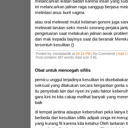
melancarkan ikatan badan karena insan yang sud
ini melancarkan jalinan raga sanggup berjasa me
melintasi anus burit vagina
atau oral melewati mulut kelainan gonore juga san
melewati larutan seks meski seorang perjaka jan
pengeluaran saat melakukan jalinan awak problem 
dari mak kepada bayinya saat dia beranak Merek
tersentuh kesulitan {}
Posted by: nandatantik at
04:24 PM
| No Comments |
Add C
Post contains 387 words, total size 3 kb.
Obat untuk mencegah sifilis
pemicu unggul terjadinya kesulitan ini disebabakan 
seksual yang dilakukan secara bergantian gonta s
itu penyebab lain dari nyeri ini yaitu faktor keber
gara kini ini kita cakap melihat banyak yang me
baik
di tempat jantina ataupun kebersihan peka lainya 
berbeda dari kesulitan sifilis adipati singa ini me
yang kurang fit karena kita ketahui Oleh lantaran 